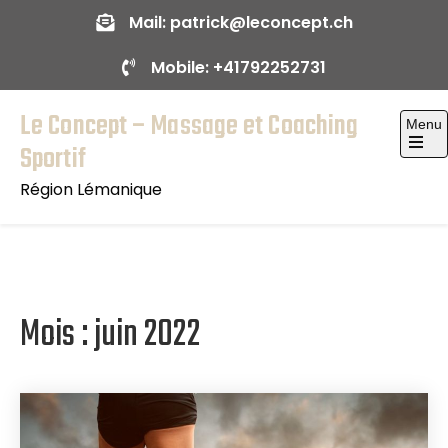
Skip
Mail:
patrick@leconcept.ch
to
Mobile:
+41792252731
content
Le Concept – Massage et Coaching
Menu
Sportif
Open
the
Région Lémanique
main
menu
Mois :
juin 2022