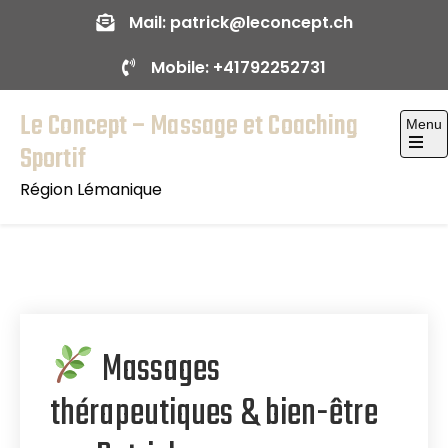
Skip
Mail:
patrick@leconcept.ch
to
Mobile:
+41792252731
content
Le Concept – Massage et Coaching
Menu
Sportif
Open
the
Région Lémanique
main
menu
Massages
thérapeutiques & bien-être